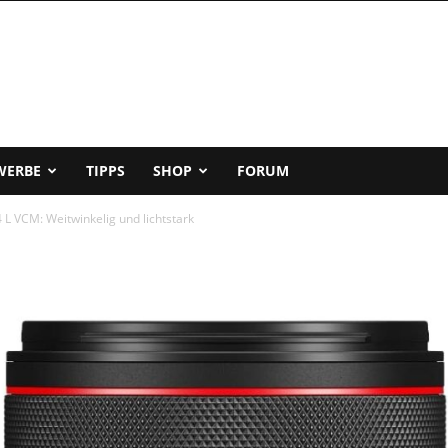
WERBE
TIPPS
SHOP
FORUM
L VCM: Weitwinkelig und lichtstark