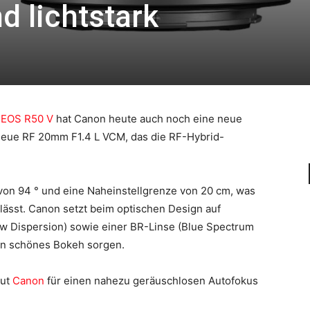
d lichtstark
r
EOS R50 V
hat Canon heute auch noch eine neue
neue RF 20mm F1.4 L VCM, das die RF-Hybrid-
 von 94 ° und eine Naheinstellgrenze von 20 cm, was
lässt. Canon setzt beim optischen Design auf
w Dispersion) sowie einer BR-Linse (Blue Spectrum
ein schönes Bokeh sorgen.
aut
Canon
für einen nahezu geräuschlosen Autofokus