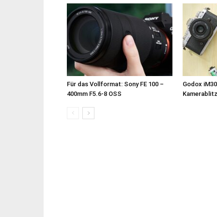
Für das Vollformat: Sony FE 100 –
Godox iM30
400mm F5.6-8 OSS
Kamerablit