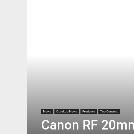
News
Objektiv-News
Produkte
Top-Content
Canon RF 20mm