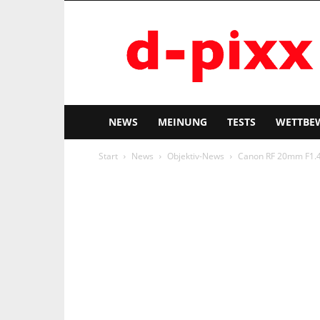
d-
pixx
NEWS
MEINUNG
TESTS
WETTBE
Start
News
Objektiv-News
Canon RF 20mm F1.4 