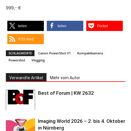
999,- €
teilen
teilen
Pocket
RSS-feed
SCHLAGWORTE
Canon PowerShot V1
Kompaktkamera
Powershot
Vlogging
Verwandte Artikel
Mehr vom Autor
Best of Forum | KW 2632
Imaging World 2026 – 2. bis 4. Oktober
in Nürnberg