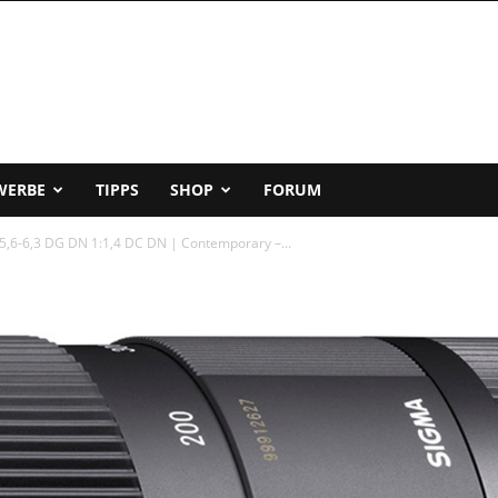
WERBE
TIPPS
SHOP
FORUM
,6-6,3 DG DN 1:1,4 DC DN | Contemporary –...