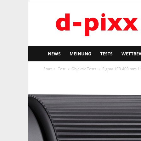
d-
pixx
NEWS
MEINUNG
TESTS
WETTBE
Start
Test
Objektiv-Tests
Sigma 100-400 mm 1:5