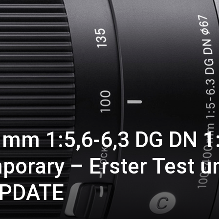
mm 1:5,6-6,3 DG DN 1:
porary – Erster Test u
 UPDATE