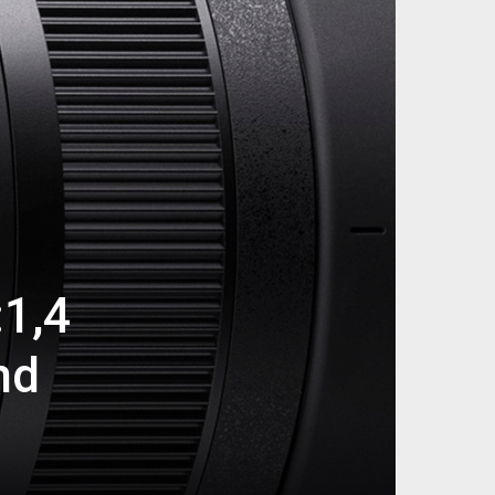
1,4
nd