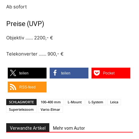
Ab sofort
Preise (UVP)
Objektiv …… 2200,- €
Telekonverter …… 900,- €
teilen
teilen
Pocket
RSS-feed
SCHLAGWORTE
100-400 mm
L-Mount
L-System
Leica
Supertelezoom
Vario-Elmar
Verwandte Artikel
Mehr vom Autor