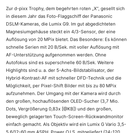
Zur d-pixx Trophy, dem begehrten roten „X“, gesellt sich
in diesem Jahr das Foto-Flaggschiff der Panasonic
DSLM-Kameras, die Lumix G9. Im gut abgedichteten
Magnesiumgehäuse steckt ein 4/3-Sensor, der eine
Auflösung von 20 MPix bietet. Das Besondere: Es können
schnelle Serien mit 20 B/Sek. mit voller Auflösung mit
AF-Unterstützung aufgenommen werden. Ohne
Autofokus sind es superschnelle 60 B/Sek. Weitere
Highlights sind u. a. der 5-Achs-Bildstabilisator, der
Hybrid-Kontrast-AF mit schneller DFD-Technik und die
Möglichkeit, per Pixel-Shift Bilder mit bis zu 80 MPix
aufzunehmen. Der Umgang mit der Kamera wird durch
den großen, hochauflösenden OLED-Sucher (3,7 Mio.
Dots, Vergrößerung 0,83x [@KB]) und den großen,
beweglich gelagerten Touch-Screen-Rückwandmonitor
einfach gemacht. Als Objektiv wird ein Lumix G Vario 3,5-
5,6/12-60 mm ASPH. Power O.I.S. mitgeliefert (24-120