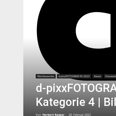
Wettbewerbe
d-pixxFOTOGRAF:IN 2023
News
Fotowet
d-pixxFOTOGRAF
Kategorie 4 | Bi
Von
Herbert Kaspar
-
28. Februar 2023