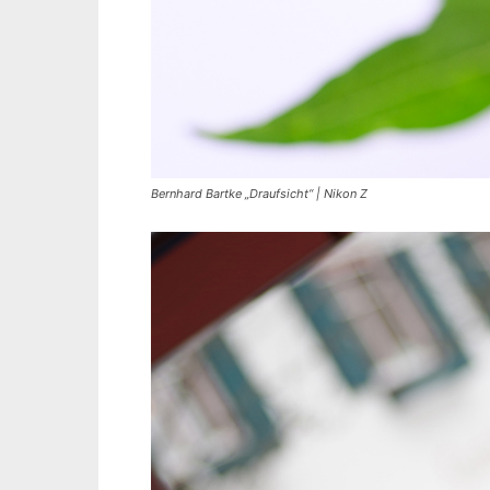
Bernhard Bartke „Draufsicht“ | Nikon Z