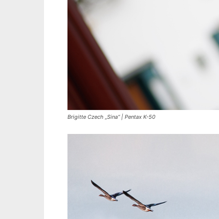
Brigitte Czech „Sina“ | Pentax K-50