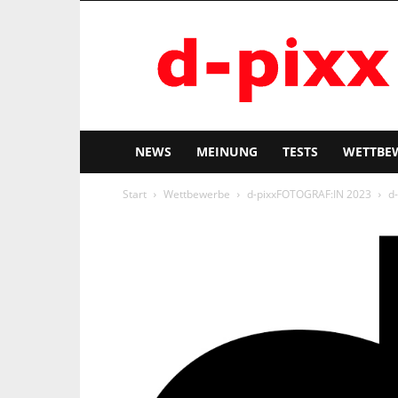
d-
pixx
NEWS
MEINUNG
TESTS
WETTBE
Start
Wettbewerbe
d-pixxFOTOGRAF:IN 2023
d