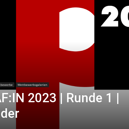
tbewerbe
Wettbewerbsgalerien
:IN 2023 | Runde 1 |
lder