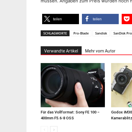
müssen. Angaben zum Preis wurden noch n
teilen
teilen
SCHLAGWORTE
Pro-Blade
Sandisk
SanDisk Pro
Verwandte Artikel
Mehr vom Autor
Für das Vollformat: Sony FE 100 –
Godox iM30
400mm F5.6-8 OSS
Kamerablit