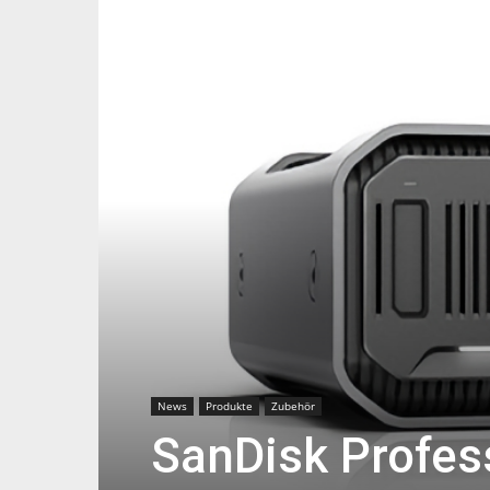
News
Produkte
Zubehör
SanDisk Profess