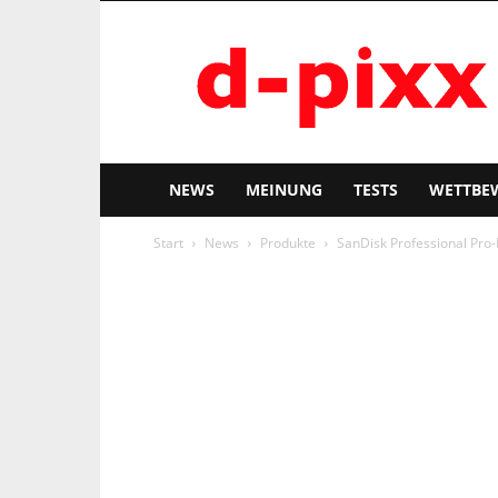
d-
pixx
NEWS
MEINUNG
TESTS
WETTBE
Start
News
Produkte
SanDisk Professional Pro-