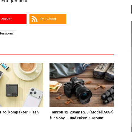
icht gemacht.
Pocket
RSS-feed
fessional
Pro: kompakter iFlash
Tamron 12-20mm F2.8 (Modell A084)
z
für Sony E- und Nikon Z-Mount