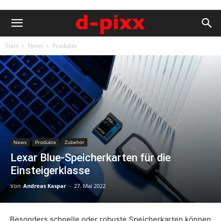
Start
News
Produkte
News
Produkte
Zubehör
Lexar Blue-Speicherkarten für die
Einsteigerklasse
Von
Andreas Kaspar
-
27. Mai 2022
Besonders schnelle oder robuste Speicherkarten können