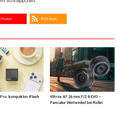
kein Schnäppchen.
Pocket
RSS-feed
Pro: kompakter iFlash
Viltrox AF 26 mm F/2.8 EVO –
z
Pancake-Weitwinkel bei Rollei