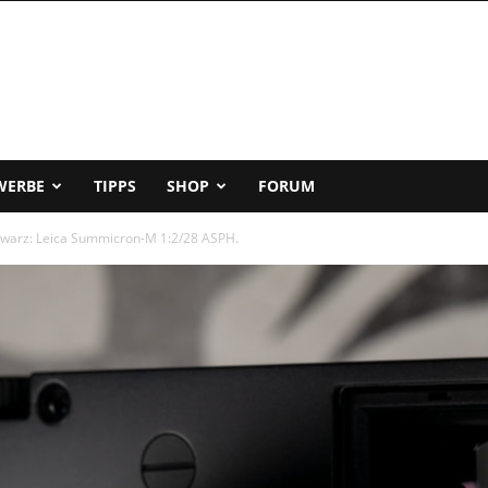
WERBE
TIPPS
SHOP
FORUM
chwarz: Leica Summicron-M 1:2/28 ASPH.