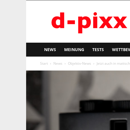
d-
pixx
NEWS
MEINUNG
TESTS
WETTBE
Start
News
Objektiv-News
Jetzt auch in matts