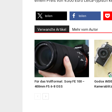
einem Preis von 4300 Euro Leica-typisch 
teilen
teilen
Verwandte Artikel
Mehr vom Autor
Für das Vollformat: Sony FE 100 –
Godox iM30
400mm F5.6-8 OSS
Kamerablit