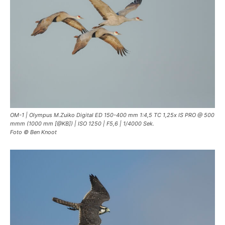
OM-1 | Olympus M.Zuiko Digital ED 150-400 mm 1:4,5 TC 1,25x IS PRO @ 500
mmm (1000 mm [@KB]) | ISO 1250 | F5,6 | 1/4000 Sek.
Foto © Ben Knoot