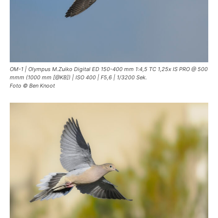
OM-1 | Olympus M.Zuiko Digital ED 150-400 mm 1:4,5 TC 1,25x IS PRO @ 500
mmm (1000 mm [@KB]) | ISO 400 | F5,6 | 1/3200 Sek.
Foto © Ben Knoot