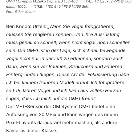
OM-1 | Olympus M.Zuiko Digital ED 150-400 mm 1:4,5 TC 1,25x IS PRO @ 500
mmm (1000 mm [@KB]) | ISO 640 | F5,6 | 1/60 Sek.
Foto © Ben Knoot
Ben Knoots Urteil: „
Wenn Sie Vögel fotografieren,
müssen Sie reagieren können. Und ihre Ausrüstung
muss genau so schnell, wenn nicht sogar noch schneller
sein. Die OM-1 ist in der Lage, sich schnell bewegende
Vögel nicht nur in der Luft zu erkennen, sondern auch
dann, wenn sie vor Bäumen, Sträuchern und anderen
Hintergründen fliegen. Diese Art der Fokussierung habe
ich bei keinem früheren Modell erlebt. Ich fotografiere
seit 18 Jahren Vögel und ich kann aus vollem Herzen
sagen, dass ich mich auf die OM-1 freue!
“
Der MFT-Sensor der OM System OM-1 bietet eine
Auflösung von 20 MPix und kann wegen des neuen
Pixel-Layouts daraus viel mehr machen, als andere
Kameras dieser Klasse.