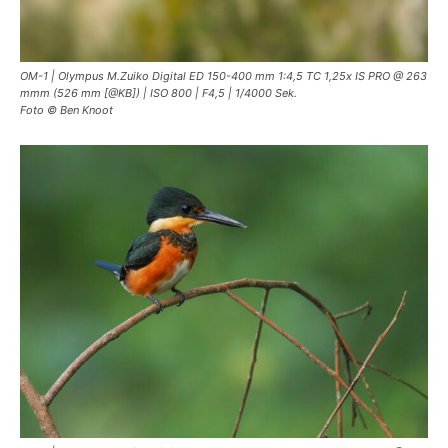
OM-1 | Olympus M.Zuiko Digital ED 150-400 mm 1:4,5 TC 1,25x IS PRO @ 263
mmm (526 mm [@KB]) | ISO 800 | F4,5 | 1/4000 Sek.
Foto © Ben Knoot