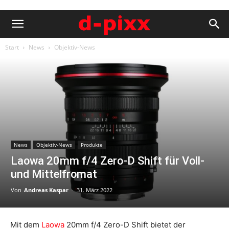
Start
News
Objektiv-News
News
Objektiv-News
Produkte
Laowa 20mm f/4 Zero-D Shift für Voll-
und Mittelfromat
Von
Andreas Kaspar
-
31. März 2022
Mit dem
Laowa
20mm f/4 Zero-D Shift bietet der