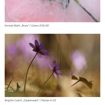
Konrad Biehl „Rose“ | Canon EOS 6D
Brigitte Czech „Zauberwald“ | Pentax K-50