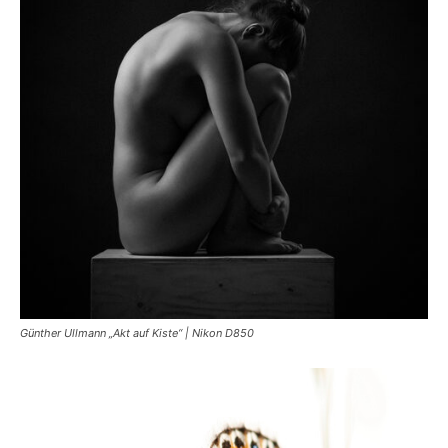
Günther Ullmann „Akt auf Kiste“ | Nikon D850