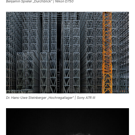
Benjamin Spieler „Durchblick“ | Nikon D750
Dr. Hans-Uwe Steinberger „Hochregallager“ | Sony A7R III