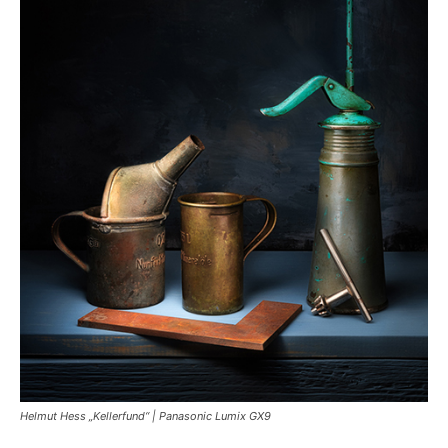
Helmut Hess „Kellerfund“ | Panasonic Lumix GX9