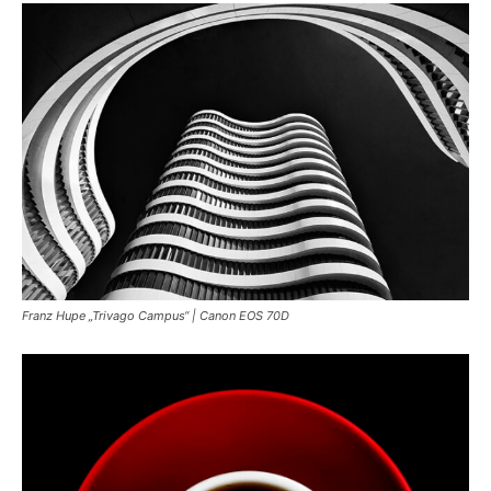
Franz Hupe „Trivago Campus“ | Canon EOS 70D