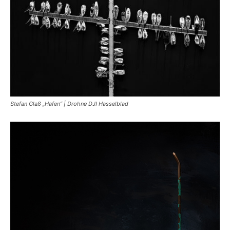
Stefan Glaß „Hafen“ | Drohne DJI Hasselblad