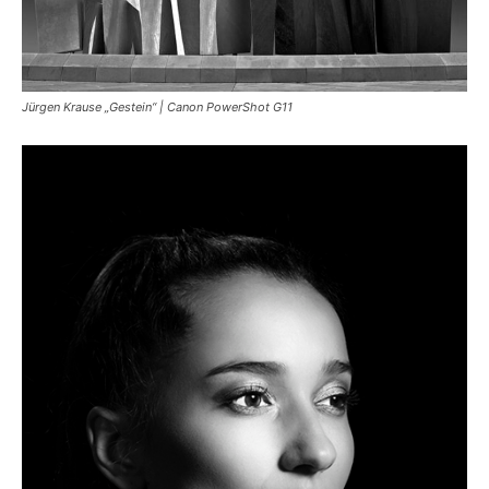
Jürgen Krause „Gestein“ | Canon PowerShot G11