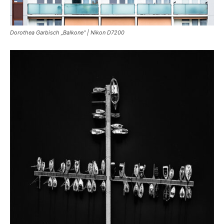
Dorothea Garbisch „Balkone“ | Nikon D7200