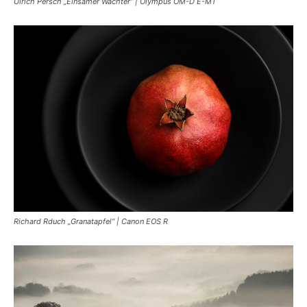
Ulrich Persch „Einsamer Wächter“ | Olympus OM-D E-M1
Richard Rduch „Granatapfel“ | Canon EOS R