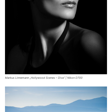
Markus Linnemann „Hollywood Scenes – Diva“ | Nikon D700