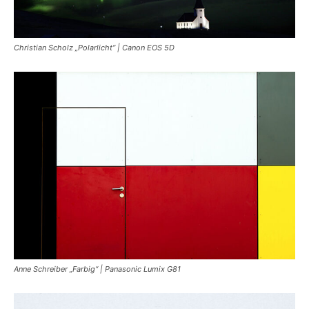
Christian Scholz „Polarlicht“ | Canon EOS 5D
Anne Schreiber „Farbig“ | Panasonic Lumix G81