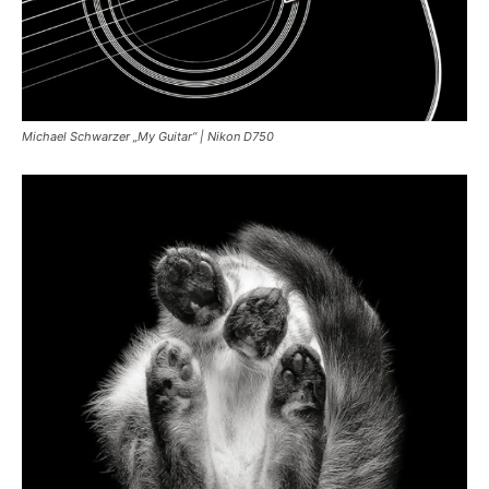
Michael Schwarzer „My Guitar“ | Nikon D750