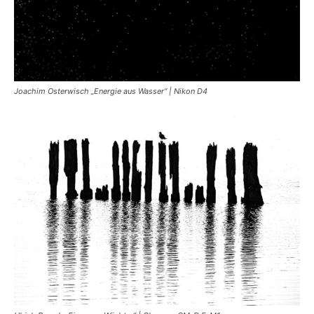
Joachim Osterwisch „Energie aus Wasser“ | Nikon D4