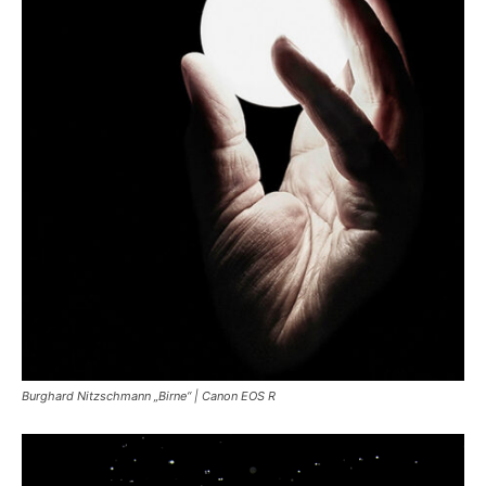
Burghard Nitzschmann „Birne“ | Canon EOS R