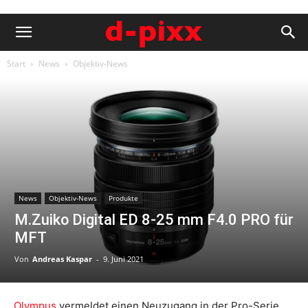
Start
News
Objektiv-News
News
Objektiv-News
Produkte
M.Zuiko Digital ED 8-25 mm F4.0 PRO für
MFT
Von
Andreas Kaspar
-
9. Juni 2021
Olympus
vermeldet einen Neuzugang in der Pro-Serie