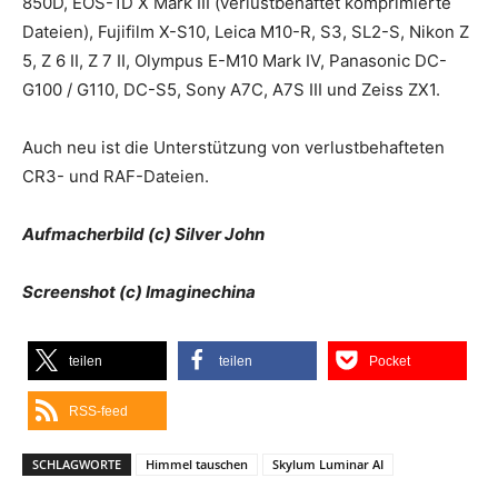
850D, EOS-1D X Mark III (verlustbehaftet komprimierte
Dateien), Fujifilm X-S10, Leica M10-R, S3, SL2-S, Nikon Z
5, Z 6 II, Z 7 II, Olympus E-M10 Mark IV, Panasonic DC-
G100 / G110, DC-S5, Sony A7C, A7S III und Zeiss ZX1.
Auch neu ist die Unterstützung von verlustbehafteten
CR3- und RAF-Dateien.
Aufmacherbild (c) Silver John
Screenshot (c) Imaginechina
teilen
teilen
Pocket
RSS-feed
SCHLAGWORTE
Himmel tauschen
Skylum Luminar AI