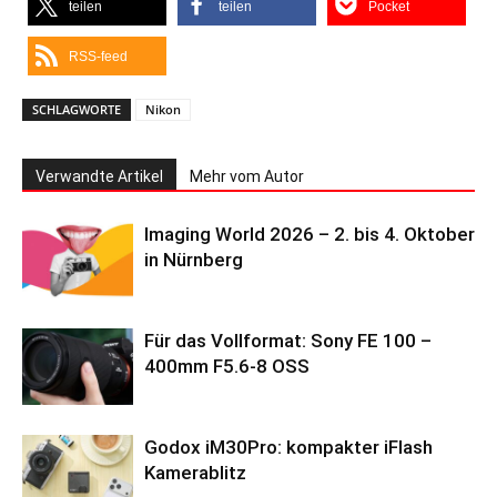
teilen
teilen
Pocket
RSS-feed
SCHLAGWORTE
Nikon
Verwandte Artikel
Mehr vom Autor
Imaging World 2026 – 2. bis 4. Oktober
in Nürnberg
Für das Vollformat: Sony FE 100 –
400mm F5.6-8 OSS
Godox iM30Pro: kompakter iFlash
Kamerablitz