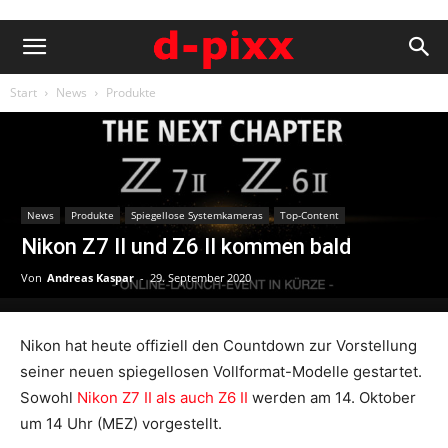
Start
News
Produkte
News
Produkte
Spiegellose Systemkameras
Top-Content
Nikon Z7 II und Z6 II kommen bald
Von
Andreas Kaspar
-
29. September 2020
Nikon hat heute offiziell den Countdown zur Vorstellung
seiner neuen spiegellosen Vollformat-Modelle gestartet.
Sowohl
Nikon Z7 II als auch Z6 II
werden am 14. Oktober
um 14 Uhr (MEZ) vorgestellt.