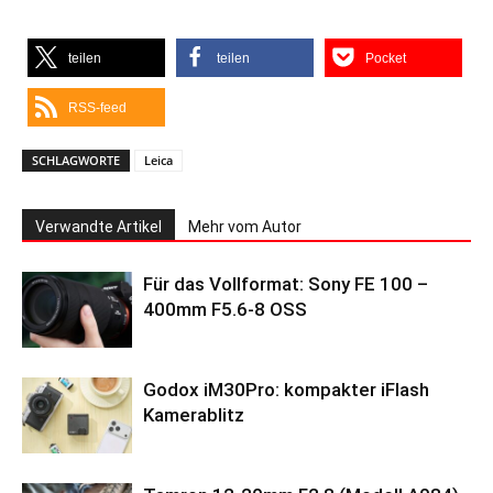
teilen
teilen
Pocket
RSS-feed
SCHLAGWORTE
Leica
Verwandte Artikel
Mehr vom Autor
Für das Vollformat: Sony FE 100 –
400mm F5.6-8 OSS
Godox iM30Pro: kompakter iFlash
Kamerablitz