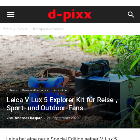
Start
News
Kompaktkameras
News
Kompaktkameras
Produkte
Leica V-Lux 5 Explorer Kit für Reise-,
Sport- und Outdoor-Fans
Von
Andreas Kaspar
-
24. September 2020
Leica hat eine neue Special Edition seiner V-Lux 5