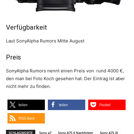
Verfügbarkeit
Laut SonyAlpha Rumors Mitte August
Preis
SonyAlpha Rumors nennt einen Preis von rund 4000 €,
den man bei Foto Koch gesehen hat. Der Eintrag ist aber
nicht mehr zu finden.
teilen
teilen
Pocket
RSS-feed
SCHLAGWORTE
Sony a7
Sony A7S II Nachfolger
Sony A7S III