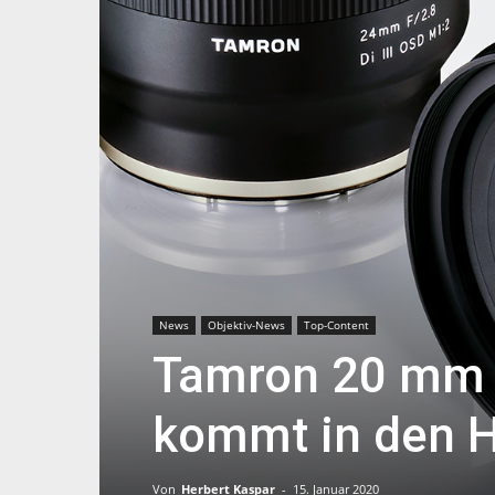
News
Objektiv-News
Top-Content
Tamron 20 mm F
kommt in den 
Von
Herbert Kaspar
-
15. Januar 2020