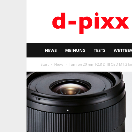
d-
pixx
NEWS
MEINUNG
TESTS
WETTBE
Start
News
Tamron 20 mm F2.8 Di III OSD M1:2 k