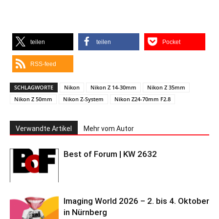
teilen
teilen
Pocket
RSS-feed
SCHLAGWORTE
Nikon
Nikon Z 14-30mm
Nikon Z 35mm
Nikon Z 50mm
Nikon Z-System
Nikon Z24-70mm F2.8
Verwandte Artikel
Mehr vom Autor
Best of Forum | KW 2632
Imaging World 2026 – 2. bis 4. Oktober
in Nürnberg