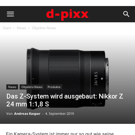
Start
News
Objektiv-News
News
Objektiv-News
Produkte
Das Z-System wird ausgebaut: Nikkor Z
24 mm 1:1,8 S
Von
Andreas Kaspar
-
4. September 2019
Ein Kamera-System ist immer nur so gut wie seine