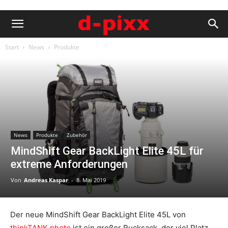
Start
News
Produkte
News
Produkte
Zubehör
MindShift Gear BackLight Elite 45L für
extreme Anforderungen
Von
Andreas Kaspar
-
8. Mai 2019
Der neue MindShift Gear BackLight Elite 45L von
thinkTANK photo
ist ein großer Rucksack, der viel Platz