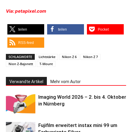
Via: petapixel.com
teilen
teilen
Pocket
RSS-feed
SCHLAGWORTE
Lichtstärke
Nikon Z 6
Nikon Z 7
Nion Z-Bajonett
T-Mount
Verwandte Artikel
Mehr vom Autor
Imaging World 2026 – 2. bis 4. Oktober
in Nürnberg
Fujifilm erweitert instax mini 99 um