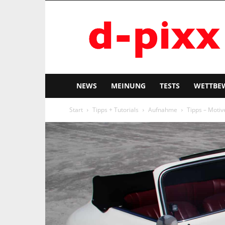
d-
pixx
NEWS
MEINUNG
TESTS
WETTBE
Start
Tipps + Tutorials
Aufnahme
Tipps – Motiv