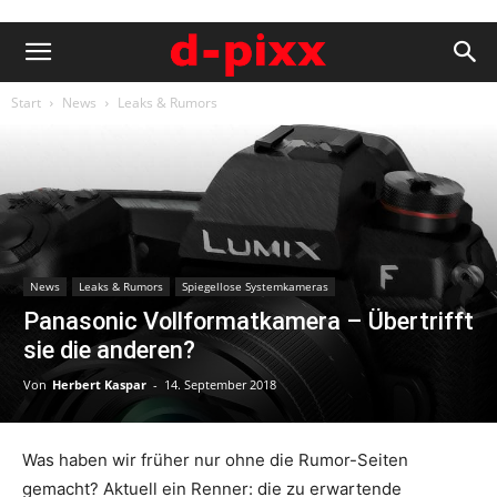
Start
News
Leaks & Rumors
News
Leaks & Rumors
Spiegellose Systemkameras
Panasonic Vollformatkamera – Übertrifft
sie die anderen?
Von
Herbert Kaspar
-
14. September 2018
Was haben wir früher nur ohne die Rumor-Seiten
gemacht? Aktuell ein Renner: die zu erwartende