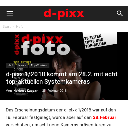
Start
Heft
Heft
News
Top-Content
d-pixx 1/2018 kommt am 28.2. mit acht
top-aktuellen Systemkameras
Von
Herbert Kaspar
-
25. Februar 2018
Das Erscheinungsdatum der d-pixx 1/2018 war auf den
19. Februar festgelegt, wurde aber auf den
28. Februar
verschoben, um acht neue Kameras präsentieren zu