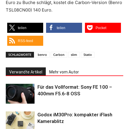
Euro zu Buche schlägt, kostet die Carbon-Version (Benro
TSL08CN00) 140 Euro.
teilen
teilen
Pocket
RSS-feed
SCHLAGWORTE
benro
Carbon
slim
Stativ
Verwandte Artikel
Mehr vom Autor
Für das Vollformat: Sony FE 100 –
400mm F5.6-8 OSS
Godox iM30Pro: kompakter iFlash
Kamerablitz