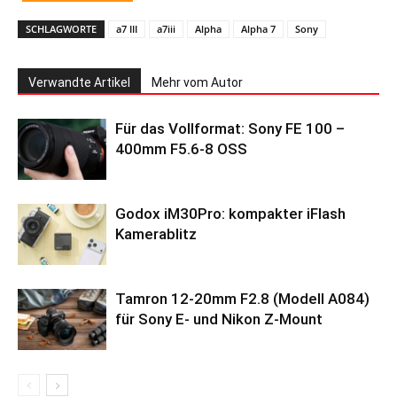
SCHLAGWORTE
a7 III
a7iii
Alpha
Alpha 7
Sony
Verwandte Artikel
Mehr vom Autor
Für das Vollformat: Sony FE 100 –
400mm F5.6-8 OSS
Godox iM30Pro: kompakter iFlash
Kamerablitz
Tamron 12-20mm F2.8 (Modell A084)
für Sony E- und Nikon Z-Mount