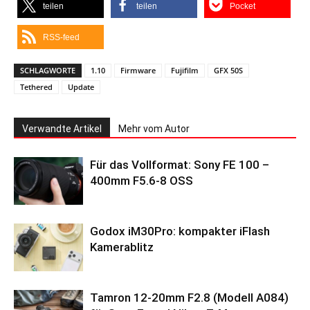
teilen
teilen
Pocket
RSS-feed
SCHLAGWORTE
1.10
Firmware
Fujifilm
GFX 50S
Tethered
Update
Verwandte Artikel
Mehr vom Autor
Für das Vollformat: Sony FE 100 –
400mm F5.6-8 OSS
Godox iM30Pro: kompakter iFlash
Kamerablitz
Tamron 12-20mm F2.8 (Modell A084)