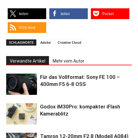
teilen
teilen
Pocket
RSS-feed
SCHLAGWORTE
Adobe
Creative Cloud
Verwandte Artikel
Mehr vom Autor
Für das Vollformat: Sony FE 100 –
400mm F5.6-8 OSS
Godox iM30Pro: kompakter iFlash
Kamerablitz
Tamron 12-20mm F2.8 (Modell A084)