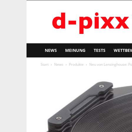
d-
pixx
NEWS
MEINUNG
TESTS
WETTBE
Start
News
Produkte
Neu von Lensinghouse: Pol