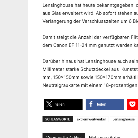
Lensinghouse hat heute bekanntgegeben, d
aus Glas erweitert wird. Ab sofort stehen auc
Verlängerung der Verschlusszeiten um 6 Ble
Damit steigt die Anzahl der verfügbaren Filte
dem Canon EF 11-24 mm genutzt werden k
Darüber hinaus hat Lensinghouse auch sein
Millimeter starke Schutzdeckel aus Kunstst
mm, 150x150mm sowie 150x170mm erhältlich.
Neutralgraukarte mit einem 18-prozentigen
teilen
teilen
SCHLAGWORTE
extremweitwinkel
Lensinghouse
Verwandte Artikel
Mehr vom Autor