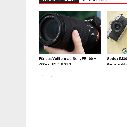
Für das Vollformat: Sony FE 100 –
Godox iM30
400mm F5.6-8 OSS
Kamerablit