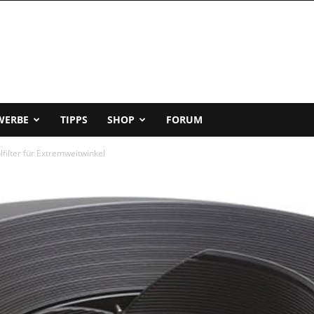
WERBE
TIPPS
SHOP
FORUM
filter für Extremweitwinkel