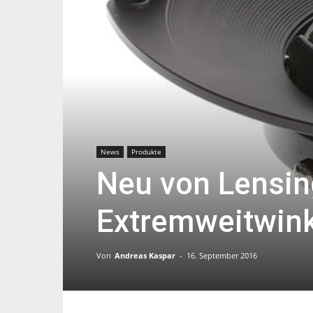
News
Produkte
Neu von Lensing
Extremweitwink
Von
Andreas Kaspar
-
16. September 2016