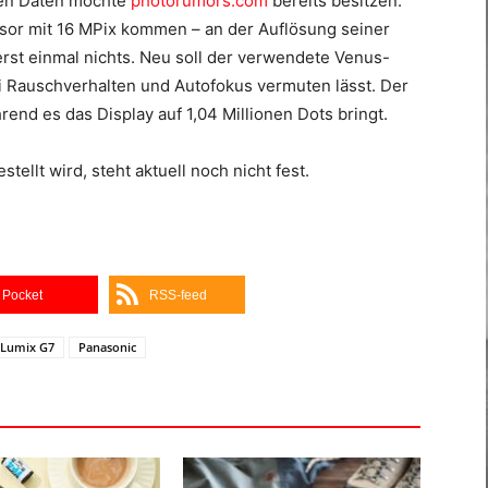
hen Daten möchte
photorumors.com
bereits besitzen.
nsor mit 16 MPix kommen – an der Auflösung seiner
rst einmal nichts. Neu soll der verwendete Venus-
i Rauschverhalten und Autofokus vermuten lässt. Der
rend es das Display auf 1,04 Millionen Dots bringt.
ellt wird, steht aktuell noch nicht fest.
Pocket
RSS-feed
Lumix G7
Panasonic