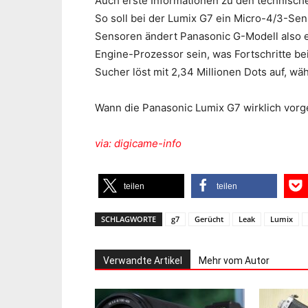
Auch erste Informationen zu den technisc
So soll bei der Lumix G7 ein Micro-4/3-Se
Sensoren ändert Panasonic G-Modell also e
Engine-Prozessor sein, was Fortschritte be
Sucher löst mit 2,34 Millionen Dots auf, wäh
Wann die Panasonic Lumix G7 wirklich vorgest
via: digicame-info
teilen
teilen
SCHLAGWORTE
g7
Gerücht
Leak
Lumix
Verwandte Artikel
Mehr vom Autor