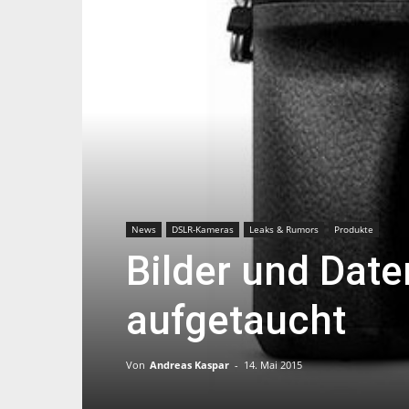
News
DSLR-Kameras
Leaks & Rumors
Produkte
Bilder und Dat
aufgetaucht
Von
Andreas Kaspar
-
14. Mai 2015