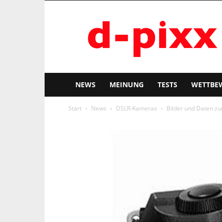
d-
pixx
NEWS
MEINUNG
TESTS
WETTBE
Start
News
DSLR-Kameras
Bilder und Daten zu