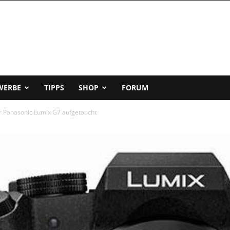
WERBE
TIPPS
SHOP
FORUM
r Panasonic Lumix G7 aufgetaucht