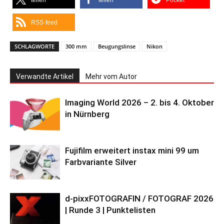
teilen
teilen
Pocket
RSS-feed
SCHLAGWORTE
300 mm
Beugungslinse
Nikon
Verwandte Artikel
Mehr vom Autor
Imaging World 2026 – 2. bis 4. Oktober
in Nürnberg
Fujifilm erweitert instax mini 99 um
Farbvariante Silver
d-pixxFOTOGRAFIN / FOTOGRAF 2026
| Runde 3 | Punktelisten