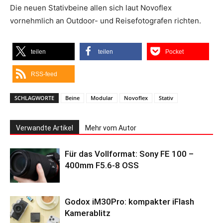
Die neuen Stativbeine allen sich laut Novoflex
vornehmlich an Outdoor- und Reisefotografen richten.
teilen
teilen
Pocket
RSS-feed
SCHLAGWORTE
Beine
Modular
Novoflex
Stativ
Verwandte Artikel
Mehr vom Autor
Für das Vollformat: Sony FE 100 –
400mm F5.6-8 OSS
Godox iM30Pro: kompakter iFlash
Kamerablitz