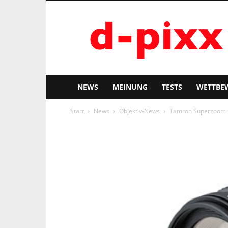
d-
pixx
NEWS
MEINUNG
TESTS
WETTBE
Start
News
Objektiv-News
Tamron Superzoom f