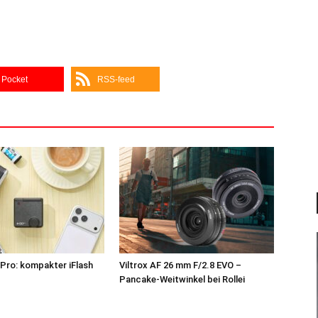
Pocket
RSS-feed
Pro: kompakter iFlash
Viltrox AF 26 mm F/2.8 EVO –
z
Pancake-Weitwinkel bei Rollei