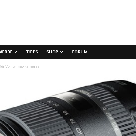
WERBE
TIPPS
SHOP
FORUM
ür Vollformat-Kameras