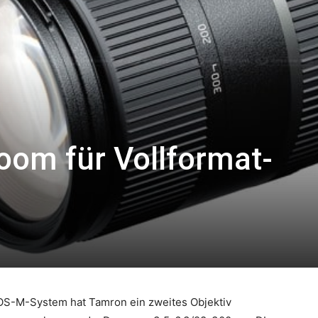
om für Vollformat-
S-M-System hat Tamron ein zweites Objektiv