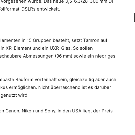
ber vorgesehen wurde. Das neue 3,5-6,3/28-300 mm DI
ollformat-DSLRs entwickelt.
 Elementen in 15 Gruppen besteht, setzt Tamron auf
ein XR-Element und ein UXR-Glas. So sollen
berschaubare Abmessungen (96 mm) sowie ein niedriges
pakte Bauform vorteilhaft sein, gleichzeitig aber auch
okus ermöglichen. Nicht überraschend ist es darüber
 genutzt wird.
n Canon, Nikon und Sony. In den USA liegt der Preis