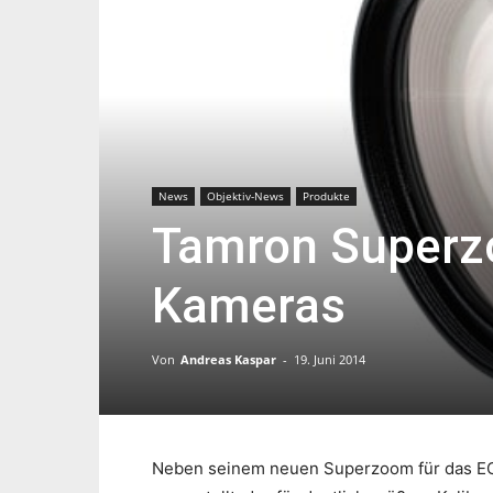
News
Objektiv-News
Produkte
Tamron Superzo
Kameras
Von
Andreas Kaspar
-
19. Juni 2014
Neben seinem neuen Superzoom für das EO