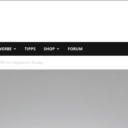
WERBE
TIPPS
SHOP
FORUM
600 mit klappbarem Display