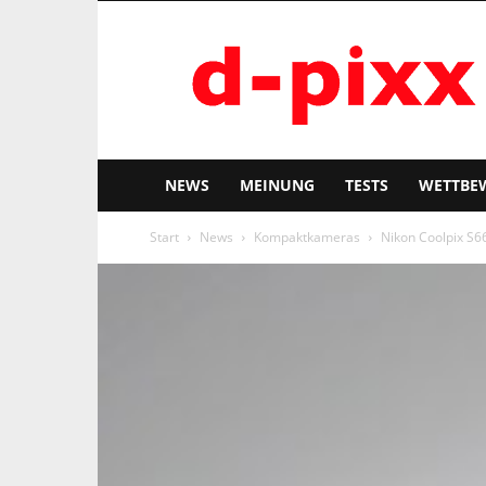
d-
pixx
NEWS
MEINUNG
TESTS
WETTBE
Start
News
Kompaktkameras
Nikon Coolpix S6