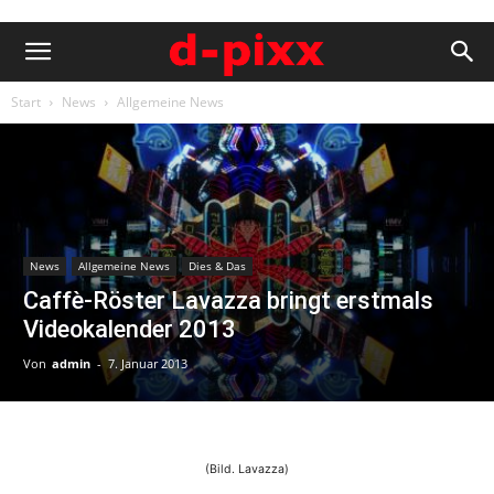
Start
News
Allgemeine News
News
Allgemeine News
Dies & Das
Caffè-Röster Lavazza bringt erstmals
Videokalender 2013
Von
admin
-
7. Januar 2013
(Bild. Lavazza)