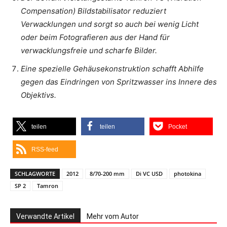
Compensation) Bildstabilisator reduziert
Verwacklungen und sorgt so auch bei wenig Licht
oder beim Fotografieren aus der Hand für
verwacklungsfreie und scharfe Bilder.
Eine spezielle Gehäusekonstruktion schafft Abhilfe
gegen das Eindringen von Spritzwasser ins Innere des
Objektivs.
teilen
teilen
Pocket
RSS-feed
SCHLAGWORTE
2012
8/70-200 mm
Di VC USD
photokina
SP 2
Tamron
Verwandte Artikel
Mehr vom Autor