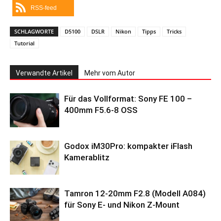
RSS-feed
SCHLAGWORTE
D5100
DSLR
Nikon
Tipps
Tricks
Tutorial
Verwandte Artikel
Mehr vom Autor
Für das Vollformat: Sony FE 100 –
400mm F5.6-8 OSS
Godox iM30Pro: kompakter iFlash
Kamerablitz
Tamron 12-20mm F2.8 (Modell A084)
für Sony E- und Nikon Z-Mount