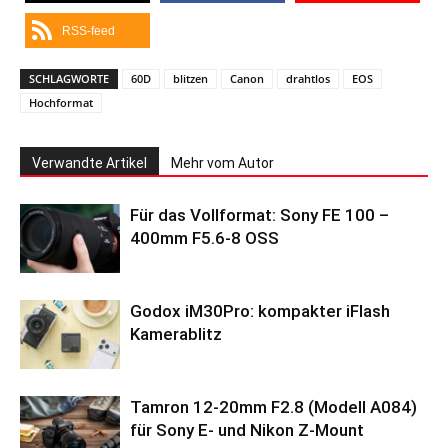
RSS-feed
SCHLAGWORTE
60D
blitzen
Canon
drahtlos
EOS
Hochformat
Verwandte Artikel
Mehr vom Autor
Für das Vollformat: Sony FE 100 –
400mm F5.6-8 OSS
Godox iM30Pro: kompakter iFlash
Kamerablitz
Tamron 12-20mm F2.8 (Modell A084)
für Sony E- und Nikon Z-Mount