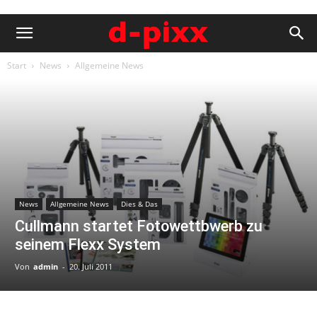
Start
News
Allgemeine News
News
Allgemeine News
Dies & Das
Cullmann startet Fotowettbwerb zu
seinem Flexx System
Von
admin
-
20. Juli 2011