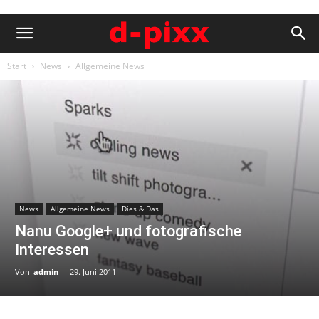
Start
News
Allgemeine News
News
Allgemeine News
Dies & Das
Nanu Google+ und fotografische
Interessen
Von
admin
-
29. Juni 2011