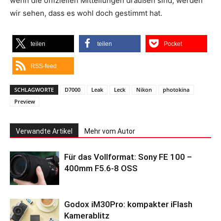
wenn die offiziellen Mitteilungen draußen sind, werden
wir sehen, dass es wohl doch gestimmt hat.
teilen
teilen
Pocket
RSS-feed
SCHLAGWORTE
D7000
Leak
Leck
Nikon
photokina
Preview
Verwandte Artikel
Mehr vom Autor
Für das Vollformat: Sony FE 100 –
400mm F5.6-8 OSS
Godox iM30Pro: kompakter iFlash
Kamerablitz