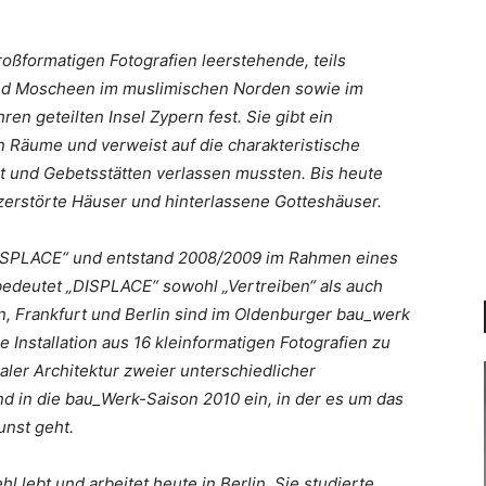
großformatigen Fotografien leerstehende, teils
 und Moscheen im muslimischen Norden sowie im
en geteilten Insel Zypern fest. Sie gibt ein
en Räume und verweist auf die charakteristische
 und Gebetsstätten verlassen mussten. Bis heute
zerstörte Häuser und hinterlassene Gotteshäuser.
„DISPLACE“ und entstand 2008/2009 im Rahmen eines
edeutet „DISPLACE“ sowohl „Vertreiben“ als auch
ln, Frankfurt und Berlin sind im Oldenburger bau_werk
 Installation aus 16 kleinformatigen Fotografien zu
ler Architektur zweier unterschiedlicher
d in die bau_Werk-Saison 2010 ein, in der es um das
unst geht.
lebt und arbeitet heute in Berlin. Sie studierte