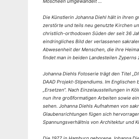
Moscheen umgewandelt …
Die Künstlerin Johanna Diehl hält in ihren 
zerstörte und teils neu genutzte Kirchen
christlich-orthodoxen Süden der seit 36 Jahr
eindringliches Bild der verlassenen sakral
Abwesenheit der Menschen, die ihre Heimat
findet man in beiden Landesteilen Zyperns 
Johanna Diehls Fotoserie trägt den Titel 
DAAD Projekt-Stipendiums. Im Englischen b
„Ersetzen“. Nach Einzelausstellungen in Kö
nun ihre großformatigen Arbeiten sowie eine
sehen. Johanna Diehls Aufnahmen von sakra
Glaubensrichtungen fügen sich hervorragen
Spannungsverhältnis von Architektur und K
Die 1977 in Hamburg geborene Johanna Diehl 