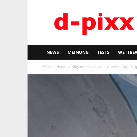
d-
pixx
NEWS
MEINUNG
TESTS
WETTBE
Start
News
Allgemeine News
Ausstellung – Dis