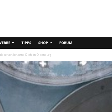
WERBE
TIPPS
SHOP
FORUM
place von Johanna Diehl in Oldenburg