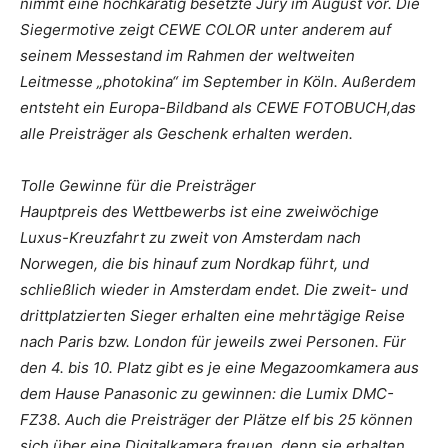
nimmt eine hochkarätig besetzte Jury im August vor. Die
Siegermotive zeigt CEWE COLOR unter anderem auf
seinem Messestand im Rahmen der weltweiten
Leitmesse „photokina“ im September in Köln. Außerdem
entsteht ein Europa-Bildband als CEWE FOTOBUCH,das
alle Preisträger als Geschenk erhalten werden.
Tolle Gewinne für die Preisträger
Hauptpreis des Wettbewerbs ist eine zweiwöchige
Luxus-Kreuzfahrt zu zweit von Amsterdam nach
Norwegen, die bis hinauf zum Nordkap führt, und
schließlich wieder in Amsterdam endet. Die zweit- und
drittplatzierten Sieger erhalten eine mehrtägige Reise
nach Paris bzw. London für jeweils zwei Personen. Für
den 4. bis 10. Platz gibt es je eine Megazoomkamera aus
dem Hause Panasonic zu gewinnen: die Lumix DMC-
FZ38. Auch die Preisträger der Plätze elf bis 25 können
sich über eine Digitalkamera freuen, denn sie erhalten