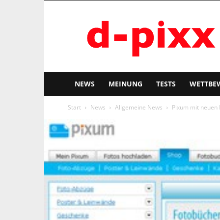
d-
pixx
NEWS
MEINUNG
TESTS
WETTBE
Start
News
Allgemeine News
Pixum mit neuen