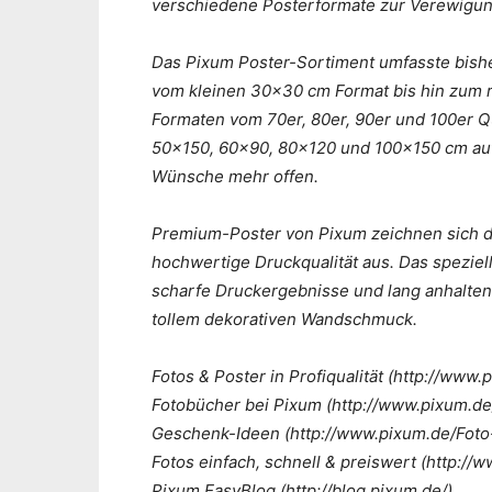
verschiedene Posterformate zur Verewigu
Das Pixum Poster-Sortiment umfasste bish
vom kleinen 30×30 cm Format bis hin zum 
Formaten vom 70er, 80er, 90er und 100er 
50×150, 60×90, 80×120 und 100×150 cm auf
Wünsche mehr offen.
Premium-Poster von Pixum zeichnen sich du
hochwertige Druckqualität aus. Das speziel
scharfe Druckergebnisse und lang anhalte
tollem dekorativen Wandschmuck.
Fotos & Poster in Profiqualität (http://www.
Fotobücher bei Pixum (http://www.pixum.de
Geschenk-Ideen (http://www.pixum.de/Fot
Fotos einfach, schnell & preiswert (http://
Pixum EasyBlog (http://blog.pixum.de/)