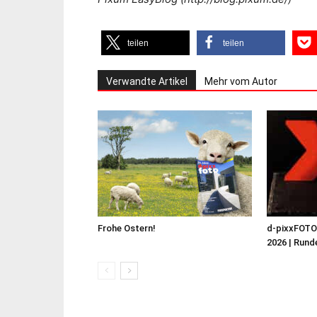
teilen
teilen
Verwandte Artikel
Mehr vom Autor
Frohe Ostern!
d-pixxFOT
2026 | Runde