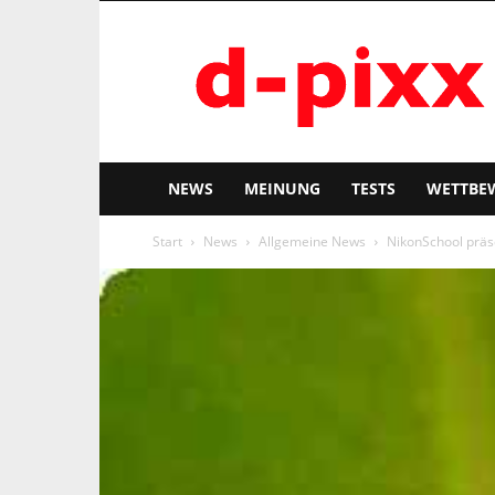
d-
pixx
NEWS
MEINUNG
TESTS
WETTBE
Start
News
Allgemeine News
NikonSchool präse