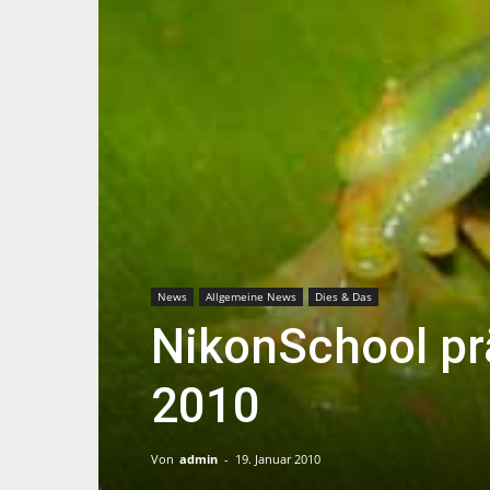
News
Allgemeine News
Dies & Das
NikonSchool prä
2010
Von
admin
-
19. Januar 2010