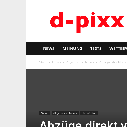
d-
pixx
NEWS
MEINUNG
TESTS
WETTBE
Start
News
Allgemeine News
Abzüge direkt von
News
Allgemeine News
Dies & Das
Abzüge direkt v