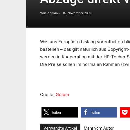
Von
admin
-
16. November 2009
Was uns Europäern bislang vorenthalten blie
bestellen – das gilt natürlich aus Copyrigh
werden in Kooperation mit der HP-Tocher Sn
Die Preise sollen im normalen Rahmen (zwis
Quelle:
Golem
teilen
teilen
Verwandte Artikel
Mehr vom Autor