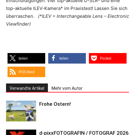
Entschuldigungen: Vier top-aktuelle D-SLR- und eine
top-aktuelle ILEV-Kamera* im Praxistest! Lassen Sie sich
überraschen.
(*ILEV = Interchangeable Lens – Electronic
Viewfinder)
teilen
teilen
Pocket
RSS-feed
Verwandte Artikel
Mehr vom Autor
Frohe Ostern!
d-pixxFOTOGRAFIN / FOTOGRAF 2026