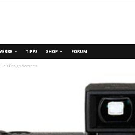
WERBE
TIPPS
SHOP
FORUM
 II als Design-Vertreter