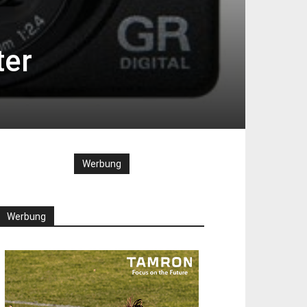
ter
Werbung
Werbung