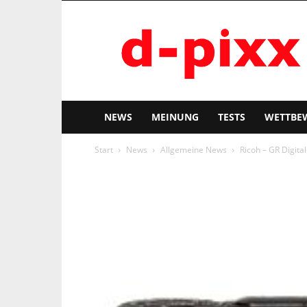
d-
pixx
NEWS
MEINUNG
TESTS
WETTBE
Start
News
Allgemeine News
Ricoh – GR Digital