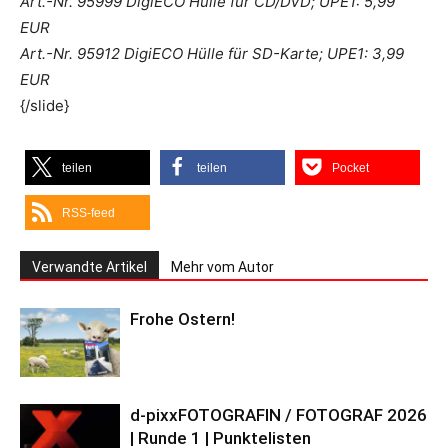
Art.-Nr. 95999 DigiECO Hülle für CD/DVD; UPE1: 5,99
EUR
Art.-Nr. 95912 DigiECO Hülle für SD-Karte; UPE1: 3,99
EUR
{/slide}
teilen
teilen
Pocket
RSS-feed
Verwandte Artikel
Mehr vom Autor
Frohe Ostern!
d-pixxFOTOGRAFIN / FOTOGRAF 2026
| Runde 1 | Punktelisten